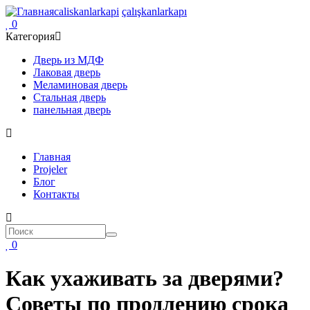
Перейти
caliskanlarkapi
çalışkanlarkapı
к
0
основному
Категория
содержанию
Дверь из МДФ
Лаковая дверь
Меламиновая дверь
Стальная дверь
панельная дверь
Ana
Главная
gezinti
Projeler
Блог
menüsü
Контакты
Поиск
Поиск
0
Как ухаживать за дверями?
Советы по продлению срока